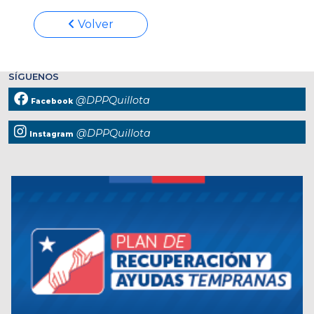
Volver
SÍGUENOS
@DPPQuillota
Facebook
@DPPQuillota
Instagram